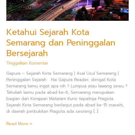
Ketahui Sejarah Kota
Semarang dan Peninggalan
Bersejarah
Tinggalkan Komentar
Gapura – Sejarah Kota Semarang | Asal Usul Semarang |
Peninggalan Sejarah Hai Gapura Reader, dengat Kota
Semarang kamu ingat apa nih ? Lumpua atau lawang sewu ?
Tahukah kamu pada abad ke-6, Semarang merupakan
bagian dari Kerajaan Mataram Kuno tepatnya Pragota.
Sejarah Kota Semarang berlanjut pada abad ke-15 masehi,
di daerah perbukitan Pragota ada seorang […]
Read More »