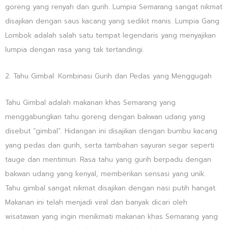
goreng yang renyah dan gurih. Lumpia Semarang sangat nikmat
disajikan dengan saus kacang yang sedikit manis. Lumpia Gang
Lombok adalah salah satu tempat legendaris yang menyajikan
lumpia dengan rasa yang tak tertandingi.
2. Tahu Gimbal: Kombinasi Gurih dan Pedas yang Menggugah
Tahu Gimbal adalah makanan khas Semarang yang
menggabungkan tahu goreng dengan bakwan udang yang
disebut “gimbal”. Hidangan ini disajikan dengan bumbu kacang
yang pedas dan gurih, serta tambahan sayuran segar seperti
tauge dan mentimun. Rasa tahu yang gurih berpadu dengan
bakwan udang yang kenyal, memberikan sensasi yang unik.
Tahu gimbal sangat nikmat disajikan dengan nasi putih hangat.
Makanan ini telah menjadi viral dan banyak dicari oleh
wisatawan yang ingin menikmati makanan khas Semarang yang