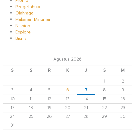
Promo
Pengetahuan
Olahraga
Makanan Minuman
Fashion
Explore
Bisnis
Agustus 2026
S
S
R
K
J
S
M
1
2
3
4
5
6
7
8
9
10
11
12
13
14
15
16
17
18
19
20
21
22
23
24
25
26
27
28
29
30
31