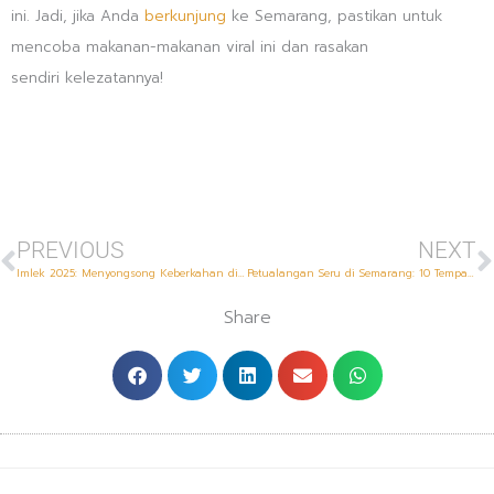
ini. Jadi, jika Anda
berkunjung
ke Semarang, pastikan untuk
mencoba makanan-makanan viral ini dan rasakan
sendiri kelezatannya!
7 makanan viral khas semarang 7 makanan viral khas semarang 7 makanan viral khas semarang 7 makanan viral khas semarang 7 makanan viral khas semarang 7 makanan viral khas semarang 7 makanan viral khas semarang 7 makanan viral khas semarang 7 makanan viral khas semarang
Prev
N
PREVIOUS
NEXT
Imlek 2025: Menyongsong Keberkahan di Tahun Ular Kayu
Petualangan Seru di Semarang: 10 Tempat Liburan Viral di Semarang yang Wajib Anda Kunjungi
Share