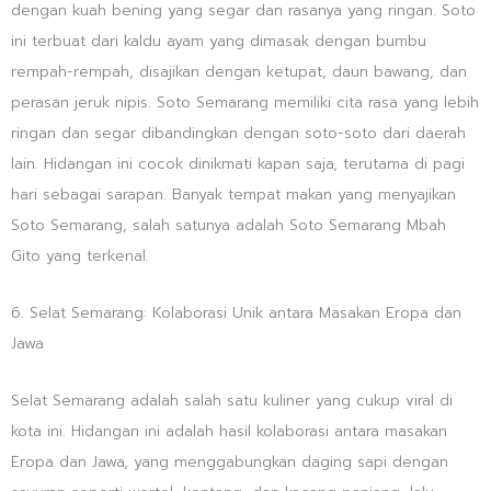
dengan kuah bening yang segar dan rasanya yang ringan. Soto
ini terbuat dari kaldu ayam yang dimasak dengan bumbu
rempah-rempah, disajikan dengan ketupat, daun bawang, dan
perasan jeruk nipis. Soto Semarang memiliki cita rasa yang lebih
ringan dan segar dibandingkan dengan soto-soto dari daerah
lain. Hidangan ini cocok dinikmati kapan saja, terutama di pagi
hari sebagai sarapan. Banyak tempat makan yang menyajikan
Soto Semarang, salah satunya adalah Soto Semarang Mbah
Gito yang terkenal.
6. Selat Semarang: Kolaborasi Unik antara Masakan Eropa dan
Jawa
Selat Semarang adalah salah satu kuliner yang cukup viral di
kota ini. Hidangan ini adalah hasil kolaborasi antara masakan
Eropa dan Jawa, yang menggabungkan daging sapi dengan