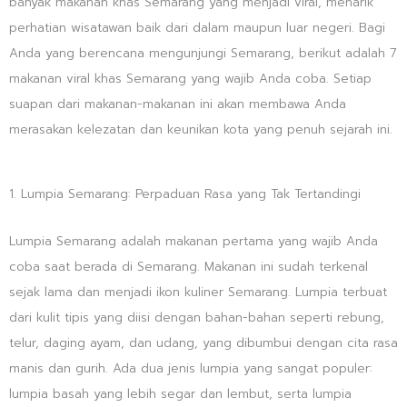
banyak makanan khas Semarang yang menjadi viral, menarik
perhatian wisatawan baik dari dalam maupun luar negeri. Bagi
Anda yang berencana mengunjungi Semarang, berikut adalah 7
makanan viral khas Semarang yang wajib Anda coba. Setiap
suapan dari makanan-makanan ini akan membawa Anda
merasakan kelezatan dan keunikan kota yang penuh sejarah ini.
1. Lumpia Semarang: Perpaduan Rasa yang Tak Tertandingi
Lumpia Semarang adalah makanan pertama yang wajib Anda
coba saat berada di Semarang. Makanan ini sudah terkenal
sejak lama dan menjadi ikon kuliner Semarang. Lumpia terbuat
dari kulit tipis yang diisi dengan bahan-bahan seperti rebung,
telur, daging ayam, dan udang, yang dibumbui dengan cita rasa
manis dan gurih. Ada dua jenis lumpia yang sangat populer:
lumpia basah yang lebih segar dan lembut, serta lumpia