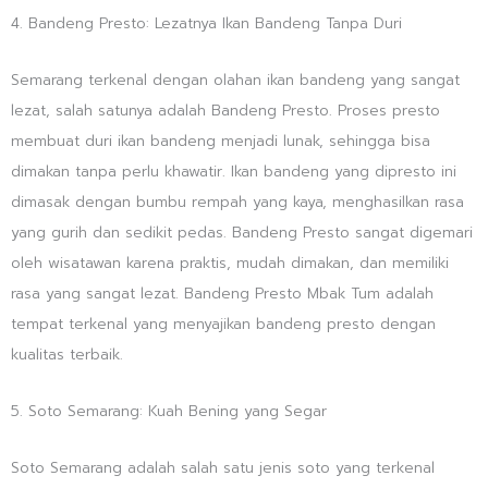
4. Bandeng Presto: Lezatnya Ikan Bandeng Tanpa Duri
Semarang terkenal dengan olahan ikan bandeng yang sangat
lezat, salah satunya adalah Bandeng Presto. Proses presto
membuat duri ikan bandeng menjadi lunak, sehingga bisa
dimakan tanpa perlu khawatir. Ikan bandeng yang dipresto ini
dimasak dengan bumbu rempah yang kaya, menghasilkan rasa
yang gurih dan sedikit pedas. Bandeng Presto sangat digemari
oleh wisatawan karena praktis, mudah dimakan, dan memiliki
rasa yang sangat lezat. Bandeng Presto Mbak Tum adalah
tempat terkenal yang menyajikan bandeng presto dengan
kualitas terbaik.
5. Soto Semarang: Kuah Bening yang Segar
Soto Semarang adalah salah satu jenis soto yang terkenal