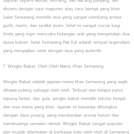
sayuran seperti wortel, kentang, dan kacang panjang, lalu
disiram dengan saus mayones atau saus lainnya yang khas.
Selat Semarang memiliki rasa yang sangat seimbang antara
gurih, manis, dan sedikit asam. Selat ini sangat cocok bagi
Anda yang ingin mencoba hidangan unik yang menyatukan dua
dunia kuliner. Selat Semarang Pak Edi adalah tempat legendaris
yang menyajikan selat dengan rasa yang autentik.
7. Wingko Babat: Oleh-Oleh Manis Khas Semarang
Wingko Babat adalah jajanan manis khas Semarang yang wajib
dibawa pulang sebagai oleh-oleh. Terbuat dari kelapa parut,
tepung ketan, dan gula, wingko babat memiliki tekstur kenyal
dan rasa manis yang khas. Jajanan ini biasanya dibungkus
dengan daun pisang, yang memberikan aroma harum dan
membuatnya semakin nikmat. Wingko Babat sangat populer
dan mudah ditemukan di berbagai toko oleh-oleh di Semarang.