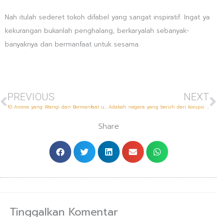
Nah itulah sederet tokoh difabel yang sangat inspiratif. Ingat ya
kekurangan bukanlah penghalang, berkaryalah sebanyak-
banyaknya dan bermanfaat untuk sesama.
Prev
N
PREVIOUS
NEXT
10 Aroma yang Wangi dan Bermanfaat untuk Kesehatan Anda
Adakah negara yang bersih dari korupsi di dunia ? simak 6 negara ini
Share
Tinggalkan Komentar