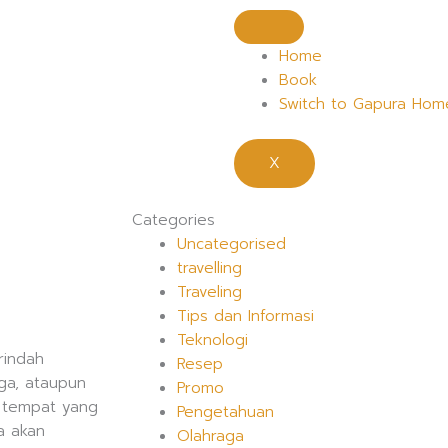
Home
Book
Switch to Gapura Hom
X
Categories
Uncategorised
travelling
Traveling
Tips dan Informasi
Teknologi
rindah
Resep
ga, ataupun
Promo
 tempat yang
Pengetahuan
a akan
Olahraga