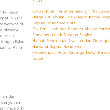
« Jun
Butuh Hotel Transit Semarang? Pilih Gapu
iliki kawah
Harga 200 ribuan Udah Dapet Kamar Nyam
mpat ini juga
Gapura Residence Hotel
asyarakat di
Tak Perlu Jauh dari Bandara Ahmad Yani! I
ka biasanya
Semarang untuk Singgah Singkat
h mereka
Nikmati Penginapan Nyaman dan Strategis
 tengah Pulau
Hanya di Gapura Residence
uan ke Pulau
Rekomendasi Hotel Strategis Dekat Band
Coba!
aman dan
 Canyon ini
ir navajo ini