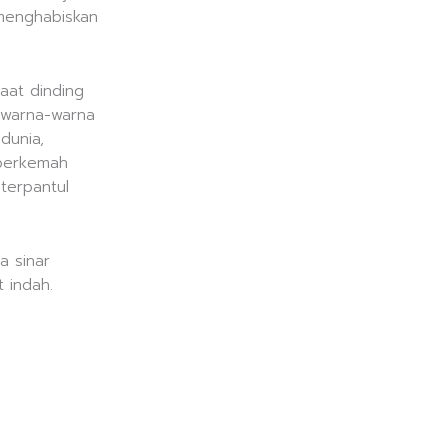
 menghabiskan
aat dinding
 warna-warna
dunia,
 berkemah
terpantul
a sinar
 indah.