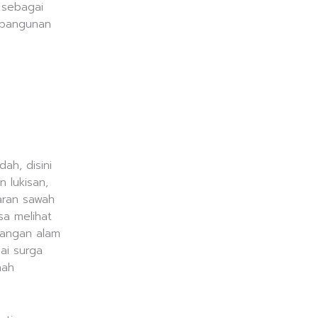
 sebagai
n bangunan
h, disini
 lukisan,
aran sawah
sa melihat
angan alam
ai surga
nah