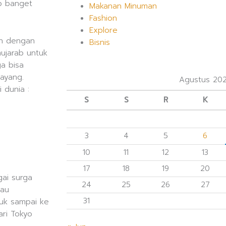
ib banget
Makanan Minuman
Fashion
Explore
ah dengan
Bisnis
mujarab untuk
ga bisa
ayang.
Agustus 20
 dunia :
S
S
R
K
3
4
5
6
10
11
12
13
17
18
19
20
gai surga
24
25
26
27
lau
31
tuk sampai ke
ari Tokyo