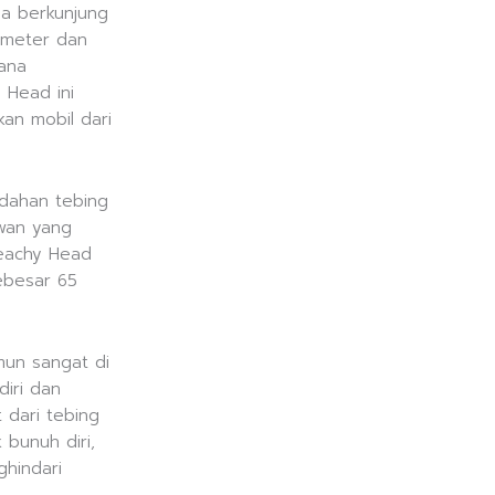
da berkunjung
 meter dan
mana
 Head ini
an mobil dari
ndahan tebing
awan yang
Beachy Head
sebesar 65
mun sangat di
diri dan
 dari tebing
 bunuh diri,
ghindari