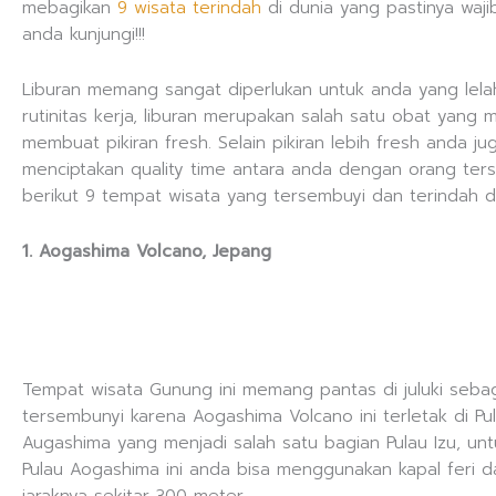
mebagikan
9 wisata terindah
di dunia yang pastinya waj
anda kunjungi!!!
Liburan memang sangat diperlukan untuk anda yang lel
rutinitas kerja, liburan merupakan salah satu obat yang 
membuat pikiran fresh. Selain pikiran lebih fresh anda ju
menciptakan quality time antara anda dengan orang ters
berikut 9 tempat wisata yang tersembuyi dan terindah di
1. Aogashima Volcano, Jepang
Tempat wisata Gunung ini memang pantas di juluki seba
tersembunyi karena Aogashima Volcano ini terletak di Pu
Augashima yang menjadi salah satu bagian Pulau Izu, un
Pulau Aogashima ini anda bisa menggunakan kapal feri d
jaraknya sekitar 300 meter.