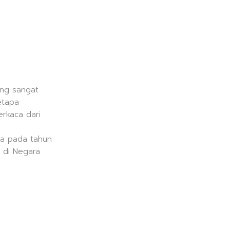
ang sangat
etapa
erkaca dari
ya pada tahun
 di Negara