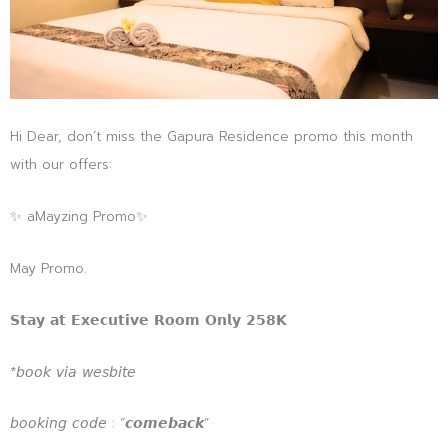
Hi Dear, don’t miss the Gapura Residence promo this month
with our offers:
✨ aMayzing Promo✨
May Promo.
𝗦𝘁𝗮𝘆 𝗮𝘁 𝗘𝘅𝗲𝗰𝘂𝘁𝗶𝘃𝗲 𝗥𝗼𝗼𝗺 𝗢𝗻𝗹𝘆 𝟮𝟱𝟴𝗞
*𝘣𝘰𝘰𝘬 𝘷𝘪𝘢 𝘸𝘦𝘴𝘣𝘪𝘵𝘦
𝘣𝘰𝘰𝘬𝘪𝘯𝘨 𝘤𝘰𝘥𝘦 : “𝙘𝙤𝙢𝙚𝙗𝙖𝙘𝙠”