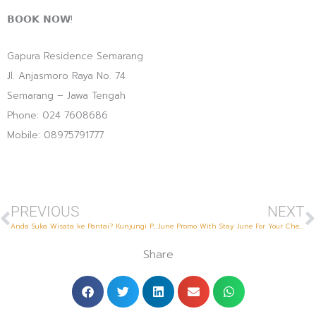
𝗕𝗢𝗢𝗞 𝗡𝗢𝗪!
Gapura Residence Semarang
Jl. Anjasmoro Raya No. 74
Semarang – Jawa Tengah
Phone: 024 7608686
Mobile: 08975791777
Prev
N
PREVIOUS
NEXT
Anda Suka Wisata ke Pantai? Kunjungi Pantai Marina di Semarang!
June Promo With Stay June For Your Check In
Share