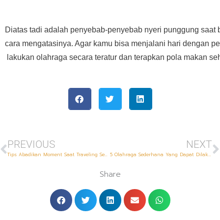
Diatas tadi adalah penyebab-penyebab nyeri punggung saat 
cara mengatasinya. Agar kamu bisa menjalani hari dengan p
lakukan olahraga secara teratur dan terapkan pola makan se
Prev
N
PREVIOUS
NEXT
Tips Abadikan Moment Saat Traveling Sendirian
5 Olahraga Sederhana Yang Dapat Dilakukan Di Rumah
Share