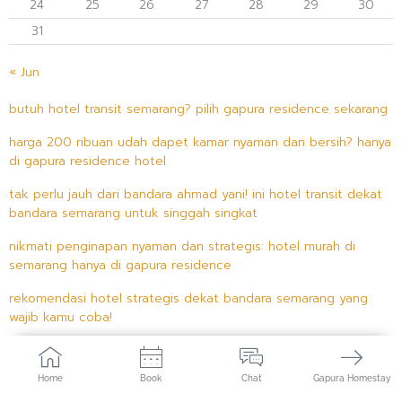
24
25
26
27
28
29
30
31
« Jun
butuh hotel transit semarang? pilih gapura residence sekarang
harga 200 ribuan udah dapet kamar nyaman dan bersih? hanya
di gapura residence hotel
tak perlu jauh dari bandara ahmad yani! ini hotel transit dekat
bandara semarang untuk singgah singkat
nikmati penginapan nyaman dan strategis: hotel murah di
semarang hanya di gapura residence
rekomendasi hotel strategis dekat bandara semarang yang
wajib kamu coba!
Home
Book
Chat
Gapura Homestay