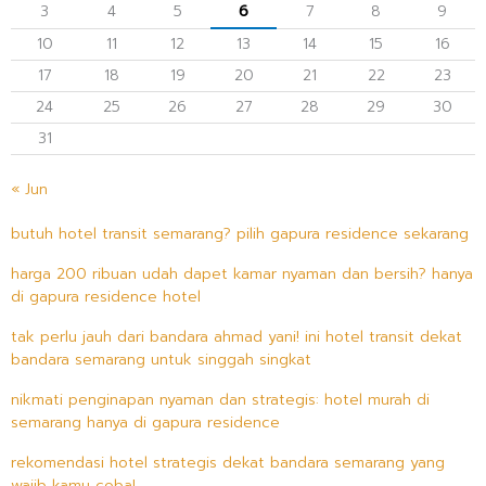
3
4
5
6
7
8
9
10
11
12
13
14
15
16
17
18
19
20
21
22
23
24
25
26
27
28
29
30
31
« Jun
butuh hotel transit semarang? pilih gapura residence sekarang
harga 200 ribuan udah dapet kamar nyaman dan bersih? hanya
di gapura residence hotel
tak perlu jauh dari bandara ahmad yani! ini hotel transit dekat
bandara semarang untuk singgah singkat
nikmati penginapan nyaman dan strategis: hotel murah di
semarang hanya di gapura residence
rekomendasi hotel strategis dekat bandara semarang yang
wajib kamu coba!