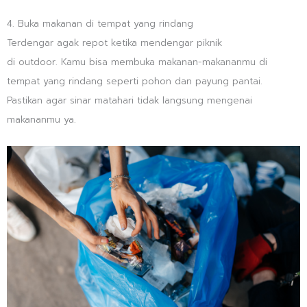
4. Buka makanan di tempat yang rindang
Terdengar agak repot ketika mendengar piknik
di outdoor. Kamu bisa membuka makanan-makananmu di
tempat yang rindang seperti pohon dan payung pantai.
Pastikan agar sinar matahari tidak langsung mengenai
makananmu ya.