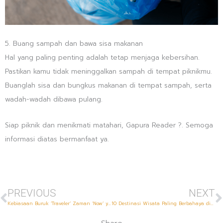
5. Buang sampah dan bawa sisa makanan
Hal yang paling penting adalah tetap menjaga kebersihan.
Pastikan kamu tidak meninggalkan sampah di tempat piknikmu.
Buanglah sisa dan bungkus makanan di tempat sampah, serta
wadah-wadah dibawa pulang.
Siap piknik dan menikmati matahari, Gapura Reader ?. Semoga
informasi diatas bermanfaat ya.
Prev
N
PREVIOUS
NEXT
Kebiasaan Buruk ‘Traveler’ Zaman ‘Now’ yang Harus Dihindari
10 Destinasi Wisata Paling Berbahaya di Dunia, Kamu Berani Coba?