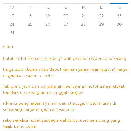
10
11
12
13
14
15
16
17
18
19
20
21
22
23
24
25
26
27
28
29
30
31
« Jun
butuh hotel transit semarang? pilih gapura residence sekarang
harga 200 ribuan udah dapet kamar nyaman dan bersih? hanya
di gapura residence hotel
tak perlu jauh dari bandara ahmad yani! ini hotel transit dekat
bandara semarang untuk singgah singkat
nikmati penginapan nyaman dan strategis: hotel murah di
semarang hanya di gapura residence
rekomendasi hotel strategis dekat bandara semarang yang
wajib kamu coba!