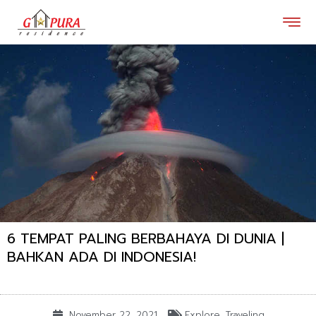
Lewati
ke
konten
6 TEMPAT PALING BERBAHAYA DI DUNIA |
BAHKAN ADA DI INDONESIA!
November 22, 2021
Explore
,
Traveling