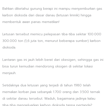
Bahkan diketahui gunung berapi ini mampu menyemburkan gas
karbon dioksida dari dasar danau (letusan limnik) hingga
membentuk awan panas mematikan!
Letusan tersebut memicu pelepasan tiba-tiba sekitar 100.000
300.000 ton (1,6 juta ton, menurut beberapa sumber) karbon
dioksida.
Lantaran gas ini jauh lebih berat dari okesigen, sehingga gas ini
bisa turun kemudian mendorong oksigen di sekitar lokasi
menjauh.
Setidaknya dua letusan yang terjadi di tahun 1980 telah
memakan korban jiwa sebanyak 1.700 orang dan 3.500 ternak
di sekitar danau tersebut. Waduh, bagaimana jadinya kalau
tiba-tiba mengeluarkan karbon dioksida tanpa pertanda?