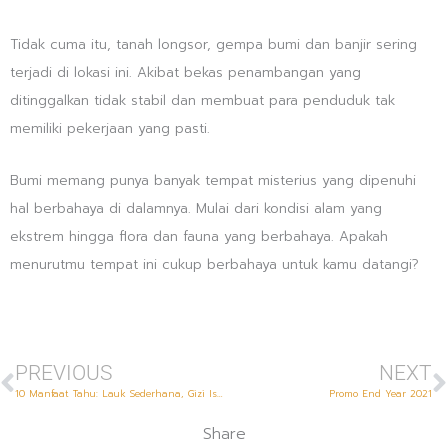
Tidak cuma itu, tanah longsor, gempa bumi dan banjir sering
terjadi di lokasi ini. Akibat bekas penambangan yang
ditinggalkan tidak stabil dan membuat para penduduk tak
memiliki pekerjaan yang pasti.
Bumi memang punya banyak tempat misterius yang dipenuhi
hal berbahaya di dalamnya. Mulai dari kondisi alam yang
ekstrem hingga flora dan fauna yang berbahaya. Apakah
menurutmu tempat ini cukup berbahaya untuk kamu datangi?
Prev
N
PREVIOUS
NEXT
10 Manfaat Tahu: Lauk Sederhana, Gizi Istimewa
Promo End Year 2021
Share