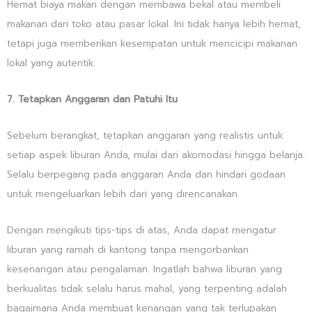
Hemat biaya makan dengan membawa bekal atau membeli
makanan dari toko atau pasar lokal. Ini tidak hanya lebih hemat,
tetapi juga memberikan kesempatan untuk mencicipi makanan
lokal yang autentik.
7. Tetapkan Anggaran dan Patuhi Itu
Sebelum berangkat, tetapkan anggaran yang realistis untuk
setiap aspek liburan Anda, mulai dari akomodasi hingga belanja.
Selalu berpegang pada anggaran Anda dan hindari godaan
untuk mengeluarkan lebih dari yang direncanakan.
Dengan mengikuti tips-tips di atas, Anda dapat mengatur
liburan yang ramah di kantong tanpa mengorbankan
kesenangan atau pengalaman. Ingatlah bahwa liburan yang
berkualitas tidak selalu harus mahal, yang terpenting adalah
bagaimana Anda membuat kenangan yang tak terlupakan