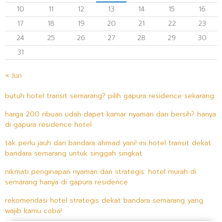
10
11
12
13
14
15
16
17
18
19
20
21
22
23
24
25
26
27
28
29
30
31
« Jun
butuh hotel transit semarang? pilih gapura residence sekarang
harga 200 ribuan udah dapet kamar nyaman dan bersih? hanya
di gapura residence hotel
tak perlu jauh dari bandara ahmad yani! ini hotel transit dekat
bandara semarang untuk singgah singkat
nikmati penginapan nyaman dan strategis: hotel murah di
semarang hanya di gapura residence
rekomendasi hotel strategis dekat bandara semarang yang
wajib kamu coba!