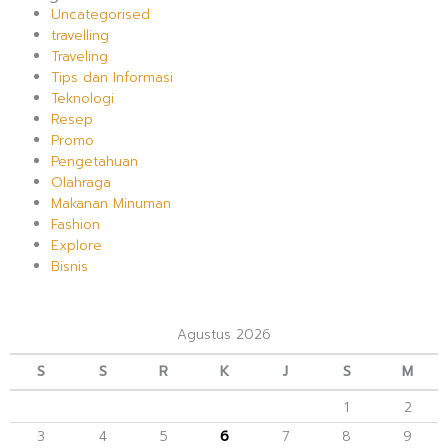
Uncategorised
travelling
Traveling
Tips dan Informasi
Teknologi
Resep
Promo
Pengetahuan
Olahraga
Makanan Minuman
Fashion
Explore
Bisnis
Agustus 2026
S
S
R
K
J
S
M
1
2
3
4
5
6
7
8
9