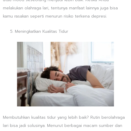
melakukan olahraga lari, tentunya manfaat lainnya juga bisa
kamu rasakan seperti menurun risiko terkena depresi.
Meningkatkan Kualitas Tidur
Membutuhkan kualitas tidur yang lebih baik? Rutin berolahraga
lari bisa jadi solusinya. Menurut berbagai macam sumber dan