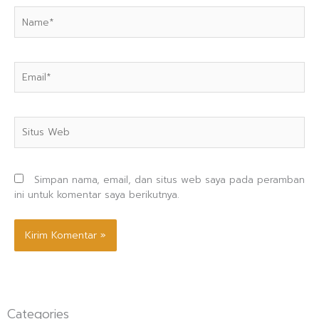
Name*
Email*
Situs
Web
Simpan nama, email, dan situs web saya pada peramban
ini untuk komentar saya berikutnya.
Categories