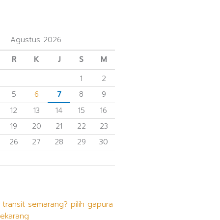
Agustus 2026
R
K
J
S
M
1
2
5
6
7
8
9
12
13
14
15
16
19
20
21
22
23
26
27
28
29
30
 transit semarang? pilih gapura
sekarang