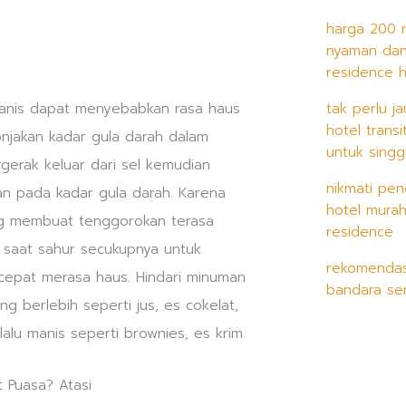
harga 200 
nyaman dan
residence h
anis dapat menyebabkan rasa haus
tak perlu j
hotel trans
lonjakan kadar gula darah dalam
untuk singg
rgerak keluar dari sel kemudian
nikmati pen
n pada kadar gula darah. Karena
hotel mura
g membuat tenggorokan terasa
residence
al saat sahur secukupnya untuk
rekomendasi
cepat merasa haus. Hindari minuman
bandara se
g berlebih seperti jus, es cokelat,
alu manis seperti brownies, es krim.