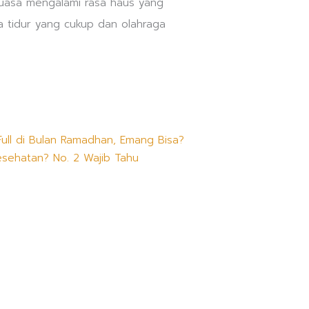
uasa mengalami rasa haus yang
la tidur yang cukup dan olahraga
Next
ull di Bulan Ramadhan, Emang Bisa?
esehatan? No. 2 Wajib Tahu