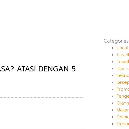
Categories
Uncat
travel
Trave
SA? ATASI DENGAN 5
Tips 
Tekno
Rese
Prom
Peng
Olahr
Maka
Fashi
Explo