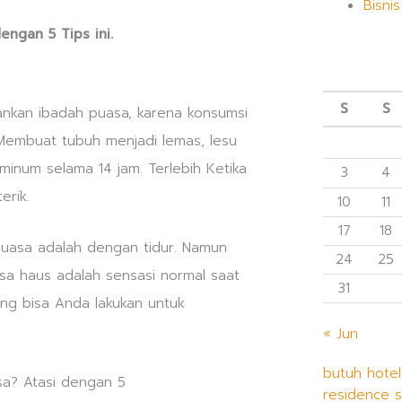
Bisnis
ngan 5 Tips ini.
S
S
ankan ibadah puasa, karena konsumsi
. Membuat tubuh menjadi lemas, lesu
minum selama 14 jam. Terlebih Ketika
3
4
erik.
10
11
17
18
uasa adalah dengan tidur. Namun
24
25
asa haus adalah sensasi normal saat
31
ang bisa Anda lakukan untuk
« Jun
butuh hotel
residence 