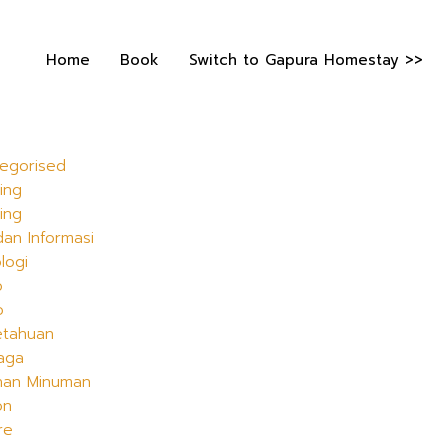
Home
Book
Switch to Gapura Homestay >>
egorised
ling
ling
dan Informasi
logi
p
o
etahuan
aga
nan Minuman
on
re