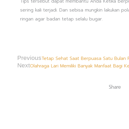
Tips tersebut dapat membantu Anda Ketika berp
sering kali terjadi. Dan sebisa mungkin lakukan po
ringan agar badan tetap selalu bugar.
Prev
Previous
Tetap Sehat Saat Berpuasa Satu Bulan F
Next
Olahraga Lari Memiliki Banyak Manfaat Bagi K
Share